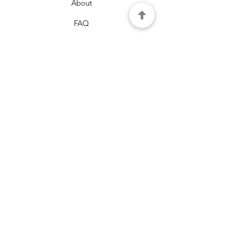
About
FAQ
Policy
Τρόποι πληρωμής
Τρόποι αποστολής
Όροι χρήσης
Πολιτική cookies
Επικοινωνία
Μελισσια, Αθήνα
τηλ.6977960180
τ.κ.15127