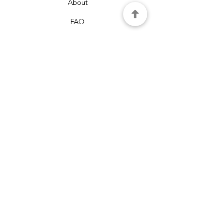
About
FAQ
Policy
Τρόποι πληρωμής
Τρόποι αποστολής
Όροι χρήσης
Πολιτική cookies
Επικοινωνία
Μελισσια, Αθήνα
τηλ.6977960180
τ.κ.15127