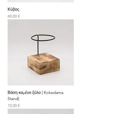
Κύβος
Τιμή
40,00 €
Βάση καμένο ξύλο ( Kokedama
Stand)
Τιμή
15,00 €