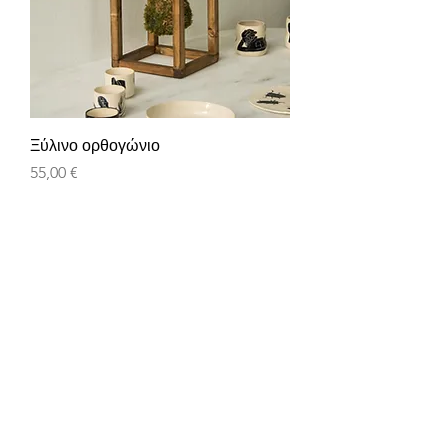
Ξύλινο ορθογώνιο
Τιμή
55,00 €