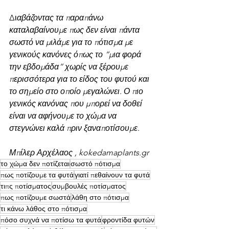
Δι
αβάζοντας τα παραπάνω 
καταλαβαίνουμε πως δεν είναι πάντα 
σωστό να μιλάμε για το πότισμα με 
γενικούς κανόνες όπως το “μια φορά 
την εβδομάδα” χωρίς να ξέρουμε 
περισσότερα για το είδος του φυτού και 
το σημείο στο οποίο μεγαλώνει. Ο πιο 
γενικός κανόνας που μπορεί να δοθεί 
είναι να αφήνουμε το χώμα να 
στεγνώνει καλά πριν ξαναποτίσουμε.
Μπίλερ Αρχέλαος , kokedamaplants.gr
το χώμα δεν ποτίζεται
σωστό πότισμα
πως ποτίζουμε τα φυτά
γιατί πεθαίνουν τα φυτά
τιπς ποτίσματος
συμβουλές ποτίσματος
πως ποτίζουμε σωστά
λάθη στο πότισμα
τι κάνω λάθος στο πότισμα
πόσο συχνά να ποτίσω τα φυτά
φροντίδα φυτών